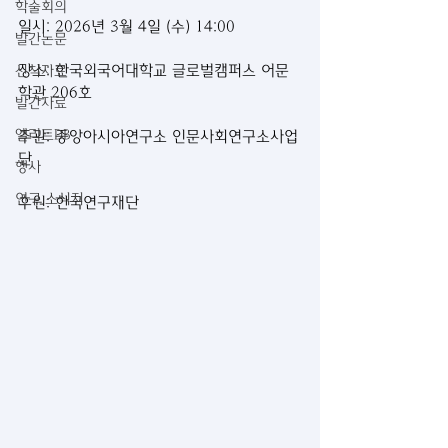
학술회의
일시: 2026년 3월 4일 (수) 14:00
발간논문
장소: 한국외국어대학교 글로벌캠퍼스 어문
신착자료
학관 206호
발간자료
엘리트DB
주관: 중앙아시아연구소 인문사회연구소사업
단
행사
연구 소식지
후원: 한국연구재단