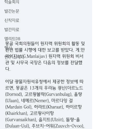
학술회의
발간논문
신착자료
발간자료
엘리트DB
몽골 국회의원들이 원자력 위원회의 활동 및 
행사
관련 법률 시행에 대한 보고를 받았다. 게.만
라이자브(G.Manlaijav) 원자력 위원회 비서
연구 소식지
관 및 사무국 국장은 다음의 정보를 전달했
다. 
이달 광물자원석유청에서 제공한 정보에 따
르면, 몽골은 13개의 우라늄 광산(더르노드
(Dornod), 고르왕볼락(Gurvanbulag), 올랑
(Ulaan), 네메르(Nemer), 마르다잉 걸
(Mardain Gol), 하라트(Kharaat), 하이르항
(Khairkhan), 고르왕사이항
(Gurvansaikhan), 을지트(Ulziit), 돌랑-올
(Dulaan-Uul), 주브치-어워(Zuuvch-Ovoo), 