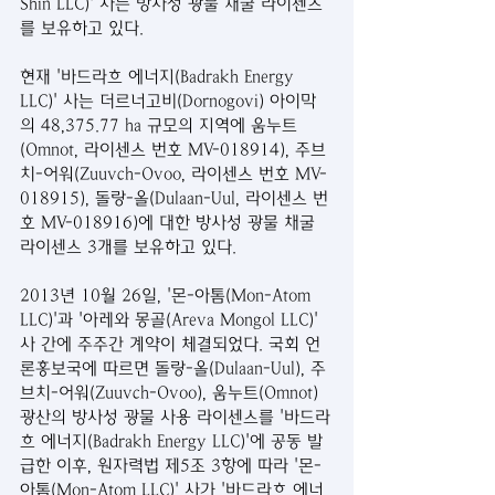
Shin LLC)' 사는 방사성 광물 채굴 라이센스
를 보유하고 있다.
현재 '바드라흐 에너지(Badrakh Energy 
LLC)' 사는 더르너고비(Dornogovi) 아이막
의 48,375.77 ha 규모의 지역에 움누트
(Omnot, 라이센스 번호 MV-018914), 주브
치-어워(Zuuvch-Ovoo, 라이센스 번호 MV-
018915), 돌랑-올(Dulaan-Uul, 라이센스 번
호 MV-018916)에 대한 방사성 광물 채굴 
라이센스 3개를 보유하고 있다. 
2013년 10월 26일, '몬-아톰(Mon-Atom 
LLC)'과 '아레와 몽골(Areva Mongol LLC)' 
사 간에 주주간 계약이 체결되었다. 국회 언
론홍보국에 따르면 돌랑-올(Dulaan-Uul), 주
브치-어워(Zuuvch-Ovoo), 움누트(Omnot) 
광산의 방사성 광물 사용 라이센스를 '바드라
흐 에너지(Badrakh Energy LLC)'에 공동 발
급한 이후, 원자력법 제5조 3항에 따라 '몬-
아톰(Mon-Atom LLC)' 사가 '바드라흐 에너