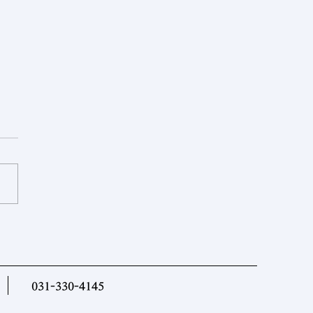
제르바이잔] 중앙아시아 국
과 아제르바이잔, 협력 로드
마련
031-330-4145