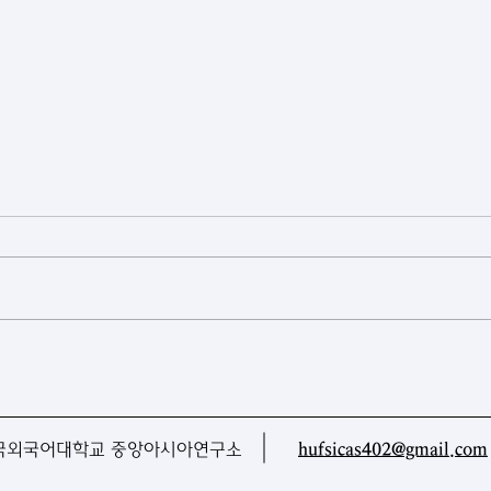
[우즈베키스탄] 우즈베키스탄,
[아
첫 원격탐사 위성 발사
가들
맵 
국외국어대학교 중앙아시아연구소
hufsicas402@gmail.com