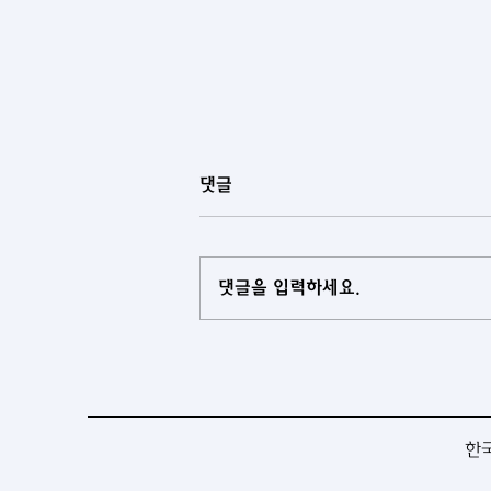
댓글
댓글을 입력하세요.
[투르크메니스탄] 투르크메니스
탄, 대학 교육과정에 과학저널리
즘 도입
한