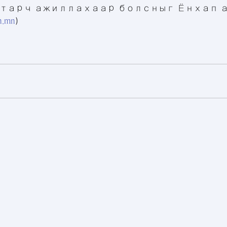
тарч ажиллахаар болсныг Ёнхап 
n.mn
)