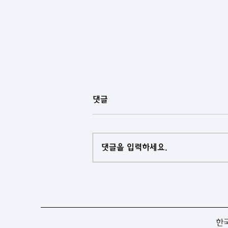
댓글
댓글을 입력하세요.
[투르크메니스탄] 투르크메니스
탄, 대학 교육과정에 과학저널리
즘 도입
한