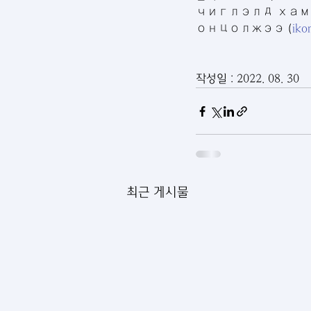
чиглэлд хам
онцолжээ (
iko
작성일 : 2022. 08. 30
최근 게시물