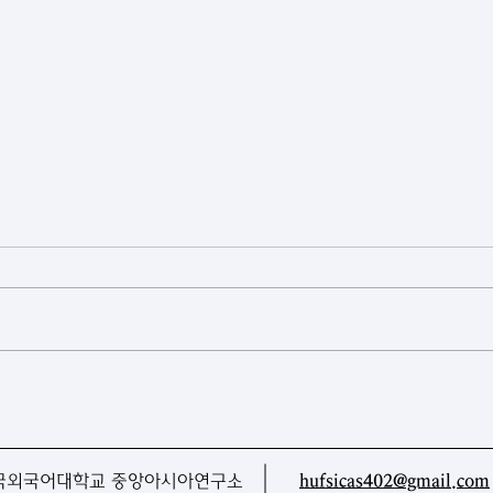
[우즈베키스탄] 우즈베키스탄,
[아
첫 원격탐사 위성 발사
가들
맵 
국외국어대학교 중앙아시아연구소
hufsicas402@gmail.com