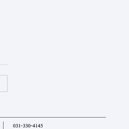
제르바이잔] 중앙아시아 국
과 아제르바이잔, 협력 로드
마련
031-330-4145