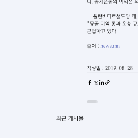
다. 중개운송의 이익은 
    울란바타르철도장 데.직지드냠아(D.Jigjidnyamaa)는 2016년에 임명된 이후 "블룸버그" 방송 인터뷰에서 
"몽골 지역 통과 운송 
근접하고 있다.
출처 : 
news.mn
작성일 : 2019. 08. 28
최근 게시물