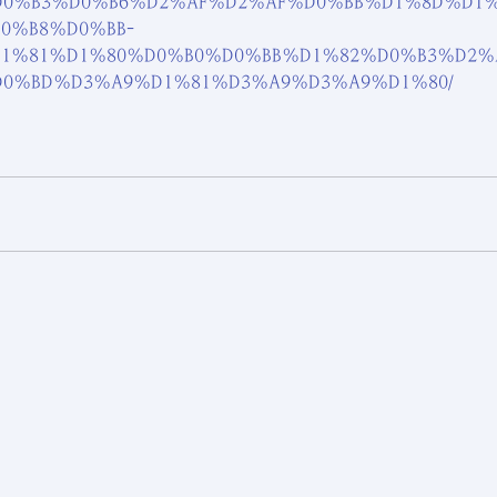
0%B3%D0%B6%D2%AF%D2%AF%D0%BB%D1%8D%D1%
0%B8%D0%BB-
1%81%D1%80%D0%B0%D0%BB%D1%82%D0%B3%D2%
0%BD%D3%A9%D1%81%D3%A9%D3%A9%D1%80/