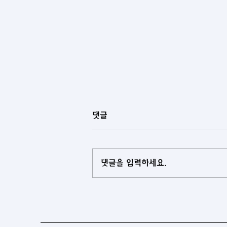
댓글
댓글을 입력하세요.
[투르크메니스탄] 투르크메니스
탄, 대학 교육과정에 과학저널리
즘 도입