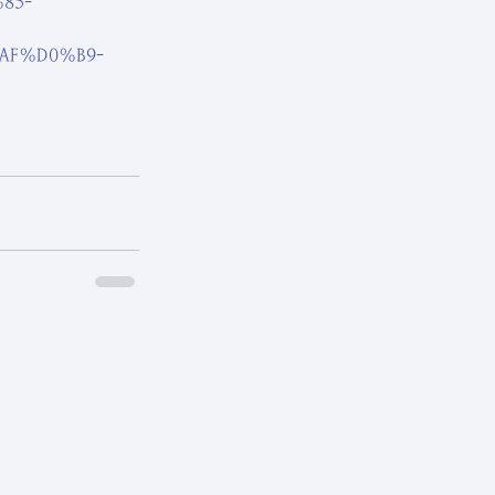
85-
AF%D0%B9-