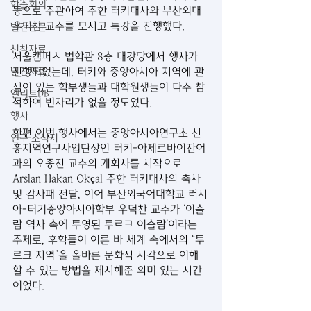
학술회의
동으로 주관하여 주한 터키대사와 부산외대 
우덕찬 교수를 모시고 특강을 진행했다. 
발간논문
신착자료
서울캠퍼스 법학관 8층 대강당에서 행사가 
발간자료
진행되었는데, 터키와 중앙아시아 지역에 관
심이 있는 학부생들과 대학원생들이 다수 참
엘리트DB
석하여 빈자리가 없을 정도였다. 
행사
한편 이번 행사에서는 중앙아시아연구소 신
연구 소식지
흥지역연구사업단장인 터키-아제르바이잔어
과의 오종진 교수의 개회사를 시작으로 
Arslan Hakan Okçal 주한 터키대사의 축사 
및 감사패 전달, 이어 부산외국어대학교 러시
아-터키중앙아시아학부 우덕찬 교수가 ‘이슬
람 역사 속에 투영된 투르크 이슬람’이라는 
주제로, 후학들이 이른 바 세계 속에서의 “투
르크 지역”을 올바른 문화적 시각으로 이해
할 수 있는 방법을 제시해준 의미 있는 시간
이었다.