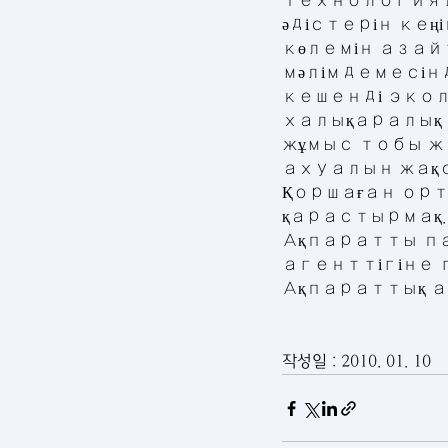
технологиял
әдістерін кең
көлемін азай
мәлімдемесінд
кешенді экол
халықаралық 
жұмыс тобы ж
ахуалын жақса
Қоршаған ор
қарастырмақ.
Ақпаратты пай
агенттігіне ги
Ақпараттық а
작성일 : 2010. 01. 10