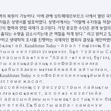
역의 복원이 가능하다. 이에 관해 상트페테르부르크 시에서 열린 국
가자들은 성명서를 발표하였다. 성명서에서는 "아랄해 수자원을 적
 간의 협력과 연합 과제가 요구된다. 가장 중요한 수단은 관개 농업의
유출되는 수량을 감소시키는데 큰 역할을 하게 된다." 라고 밝히고 
구하고 생태학적 조사를 진행하는 국제적인 협회의 결성을 제안하였다
қаңтар. Kazakhstan Today - Арал теңізінің б
пына келтірілуі мүмкін. Бұл туралы С
асында өткен "Арал - өткені, бүгіні,
тты халықаралық конференцияға 
қабылдаған мәлімдемеде айтылған, 
zakhstan Today конференцияның ұйымд
ілтеме жасап.
 бассейнінің су ресурстрын лайықты 
ға қою қажет, ал ол өз кезегінде 
 арасындағы ынтымақтастық пен бі
п етеді. Ең басты шара - замануи 