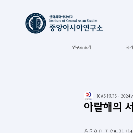
연구소 소개
국가
ICAS HUFS
2024
아랄해의 
Арал теңізіні