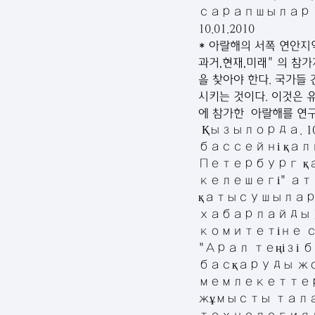
сарапшылар
10.01.2010
* 아랄해의 서쪽 연안지
과거,현재,미래" 의 참
을 찾아야 한다. 국가들
시키는 것이다. 이것은 
에 참가한  아랄해를 연
 Қызылорда. 10 
бассейні қал
Петербург қал
келешегі" а
қатысушылар 
хабарлайды Ka
комитетіне с
"Арал теңізі
басқаруды жол
мемлекеттер
жұмысты тала