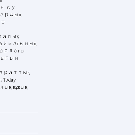
 
н су 
ардың 
е 
ралық 
аймағының 
дардағы 
арын 
параттық 
Today 
 құқық. 