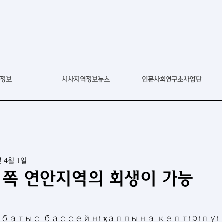
정보
시사지역정보뉴스
인문사회연구소사업단
년 4월 1일
서쪽 연안지역의 회생이 가능
ң батыс бассейні қалпына келтірілуі м