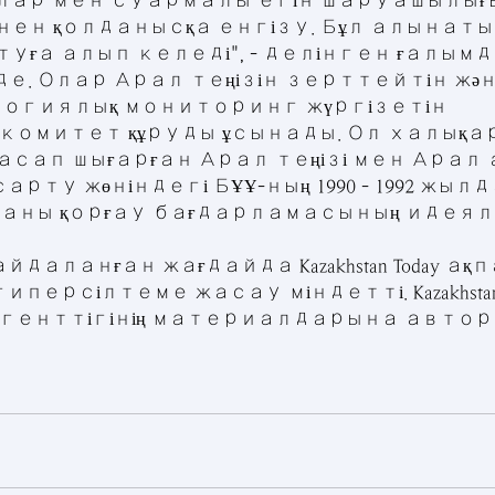
ар мен суармалы егін шаруашылығы
інен қолданысқа енгізу. Бұл алынаты
туға алып келеді", - делінген ғалымд
е. Олар Арал теңізін зерттейтін жән
огиялық мониторинг жүргізетін 
комитет құруды ұсынады. Ол халықа
асап шығарған Арал теңізі мен Арал 
рту жөніндегі БҰҰ-ның 1990 - 1992 жыл
таны қорғау бағдарламасының идеял
 
даланған жағдайда Kazakhstan Today ақ
персілтеме жасау міндетті. Kazakhstan 
генттігінің материалдарына авторлық