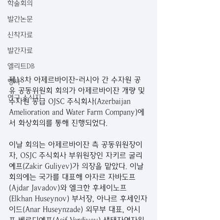
학술회의
발간논문
신착자료
발간자료
엘리트DB
제18차 아제르바이잔-러시아 간 수자원 공
행사
유 공동위원회 회의가 아제르바이잔 개량 및 
연구 소식지
수자원 공급 OJSC 주식회사(Azerbaijan 
Amelioration and Water Farm Company)에
서 화상회의를 통해 진행되었다.
이날 회의는 아제르바이잔 측 공동위원장이
자, OSJC 주식회사 부위원장인 자키르 굴리
예프(Zakir Guliyev)가 의장을 맡았다. 이날 
회의에는 국가를 대표해 아자르 자바도프
(Ajdar Javadov)와 엘크한 후세이노프
(Elkhan Huseynov) 부서장, 아나르 후세인자
이드(Anar Huseynzade) 외무부 대표, 아시