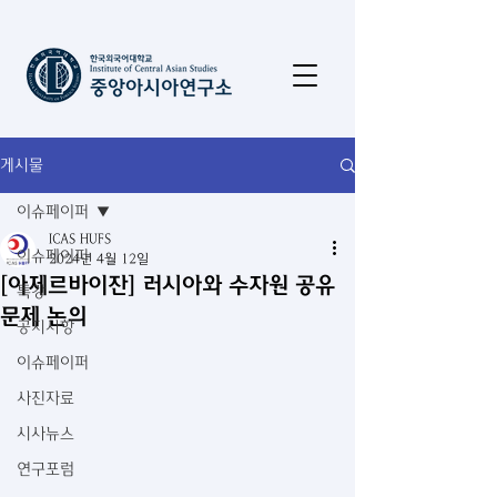
게시물
이슈페이퍼
ICAS HUFS
이슈페이퍼
2024년 4월 12일
[아제르바이잔] 러시아와 수자원 공유
특강
문제 논의
공지사항
이슈페이퍼
사진자료
시사뉴스
연구포럼