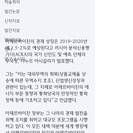
학술회의
발간논문
신착자료
발간자료
엘리트DB
아제르바이잔의 경제 성장은 2019-2020년
에 1.5-2%로 예상된다고 러시아 분석신용평
행사
가사(ACRA)의 국가 신인도 및 예측 단체의 
연구 소식지
부국장, 자누르 아시갈리가 발표했다.
그는 "이는 대외무역의 회복(상품교체율 상
승에 따른 무역수지 호조), 산업생산성장과 
관련이 있는데, 그 자체로 아제르바이잔의 에
너지 부문 동향과 통화당국의 안정적인 통화
정책 등에 기초하고 있다"고 언급했다.
아제르바이잔 정부는 그 나라의 경제 발전을 
위해 조치를 취하고 대규모 프로그램을 시행
하고 있다. 이 모든 대책 덕분에 세계 랭킹에
서 아제르바이잔의 입지와 아제르바이잔의 