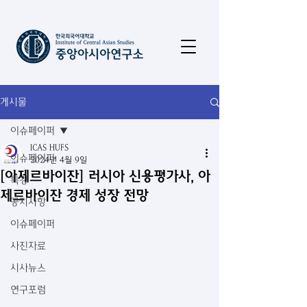
게시물
이슈페이퍼
ICAS HUFS
이슈페이퍼
2024년 4월 9일
[아제르바이잔] 러시아 신용평가사, 아
특강
제르바이잔 경제 성장 전망
공지사항
이슈페이퍼
사진자료
시사뉴스
연구포럼