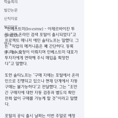
학술회의
발간논문
신착자료
발간자료
"인베스트미(Investme) - 아제르바이잔 투
자 관련 온라인 검색 포털이 출시되었다"고 
엘리트DB
프로젝트 매니저 에민 술타노프는 말했다. 그
행사
는 "작업의 메커니즘은 꽤 간단하다. 등록 
후 매수 요청이 이뤄지며 인베스트미 대표가 
연구 소식지
투자자에게 연락해 주식 매입을 확정한
다"고 말했다.
또한 술타노프는 “구매 자체는 포털에서 온라
인으로 진행되고 있으나 현재 단계에서 자동 
구매는 불가능하다”고 전달했다. 그는 "조만
간 구매자에 대한 자동 검증과 별도의 확인 
전화 없이 구매를 가능케 할 것"이라고 말했
다.
포털의 공식 출시 날짜는 이번 주말로 예정