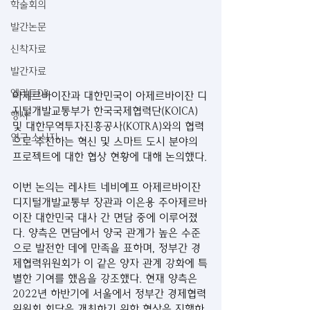
학술회의
발간논문
신착자료
발간자료
엘리트DB
아제르바이잔과 대한민국이 아제르바이잔 디
지털개발교통부가 한국국제협력단(KOICA) 
행사
및 대한무역투자진흥공사(KOTRA)와의 협력
연구 소식지
으로 추진하는 혁신 및 스마트 도시 분야의 
프로젝트에 대한 협상 현황에 대해 논의했다.
이번 논의는 레샤트 네비예프 아제르바이잔 
디지털개발교통부 장관과 이은용 주아제르바
이잔 대한민국 대사 간 면담 중에 이루어졌
다. 양측은 면담에서 양국 관계가 높은 수준
으로 발전한 데에 만족을 표하며, 정부간 경
제협력위원회가 이 같은 양자 관계 강화에 특
별한 기여를 했음을 강조했다. 현재 양측은 
2022년 하반기에 서울에서 정부간 경제협력
위원회 회담을 개최하기 위한 협상을 진행하