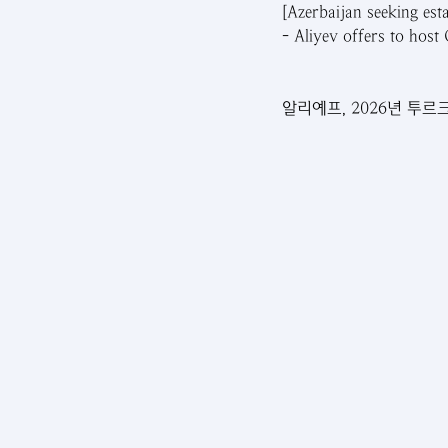
[Azerbaijan seeking est
- Aliyev offers to host 
알리예프, 2026년 투르