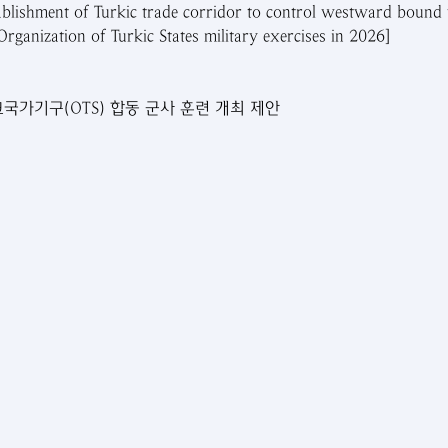
ablishment of Turkic trade corridor to control westward bound 
Organization of Turkic States military exercises in 2026]
크국가기구(OTS) 합동 군사 훈련 개최 제안