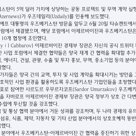
탄이 5억 달러 가치에 상당하는 공동 프로젝트 및 무역 계약 실행
rnews)가 우즈데일리(Uzdaily)를 인용해 보도했다.
예프 대통령의 우즈베키스탄 방문을 앞두고 6월 20일 타슈켄트에
럼에서 체결됐으며, 해당 포럼에서 아제르바이잔과 우즈베키스탄은 
 10개 협정에 조인했다.
yıl Cabbarov) 아제르바이잔 경제부 장관은 자신의 공식 트위터
사업 포럼에서 체결한 협약들은 양국 재계 간 협력을 확대할 추가
, 에너지, 건설, 관광, 수출 및 투자 홍보, 무역, 중소기업 등의 분
밝혔다.
가자들은 양국 간의 교역, 투자 및 사업 계약을 확대시키는 방안을 
우호적인 사업 환경을 활용하도록 우즈베키스탄 기업인들을 초청했다
로 참여한 사르도르 우무르자코프(Sardor Umurzakov) 우즈
을 자바로프 아제르바이잔 경제부 장관은 양국 정부가 상호 간 다변
 수립에 투신할 것을 강조했다.
업 및 통상 협력 분야에서 거둔 성과를 강조하며, 두 나라 경제의 유
, 섬유, 식품, 제약, 자동차 및 기타 산업 분야에서의 상호호혜적 동
목했다.
 분야에서 우즈베키스탄-아제르바이잔 간 협력을 증진하기 위한 상호