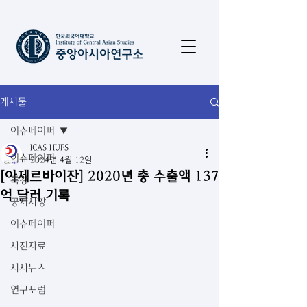
게시물
이슈페이퍼
ICAS HUFS
이슈페이퍼
2024년 4월 12일
[아제르바이잔] 2020년 총 수출액 137
특강
억 달러 기록
공지사항
이슈페이퍼
사진자료
시사뉴스
연구포럼