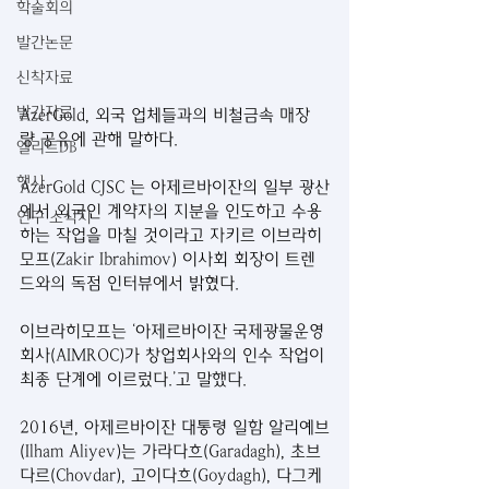
학술회의
발간논문
신착자료
발간자료
AzerGold, 외국 업체들과의 비철금속 매장
량 공유에 관해 말하다.
엘리트DB
행사
AzerGold CJSC 는 아제르바이잔의 일부 광산
에서 외국인 계약자의 지분을 인도하고 수용
연구 소식지
하는 작업을 마칠 것이라고 자키르 이브라히
모프(Zakir Ibrahimov) 이사회 회장이 트렌
드와의 독점 인터뷰에서 밝혔다.
이브라히모프는 ‘아제르바이잔 국제광물운영
회사(AIMROC)가 창업회사와의 인수 작업이 
최종 단계에 이르렀다.’고 말했다.
2016년, 아제르바이잔 대통령 일함 알리예브
(Ilham Aliyev)는 가라다흐(Garadagh), 초브
다르(Chovdar), 고이다흐(Goydagh), 다그케