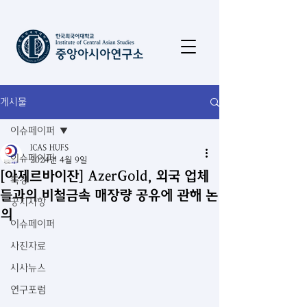
게시물
이슈페이퍼
ICAS HUFS
이슈페이퍼
2024년 4월 9일
[아제르바이잔] AzerGold, 외국 업체
특강
들과의 비철금속 매장량 공유에 관해 논
공지사항
의
이슈페이퍼
사진자료
시사뉴스
연구포럼