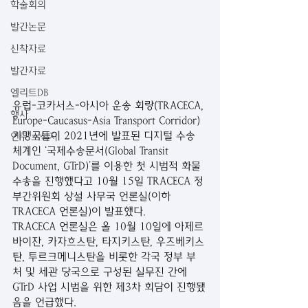
학술회의
발간논문
신착자료
발간자료
엘리트DB
유럽-코카서스-아시아 운송 회랑(TRACECA, 
행사
Europe-Caucasus-Asia Transport Corridor) 
가맹국들이 2021년에 발표된 디지털 수송 
연구 소식지
체계인 ‘국제수송문서(Global Transit 
Document, GTrD)’를 이용한 첫 시범적 화물 
수송을 진행했다고 10월 15일 TRACECA 정
부간위원회 상설 사무국 언론실(이하 
TRACECA 언론실)이 발표했다.
TRACECA 언론실은 올 10월 10일에 아제르
바이잔, 카자흐스탄, 타지키스탄, 우즈베키스
탄, 투르크메니스탄을 비롯한 각국 정부 부
처 및 세관 당국으로 구성된 실무진 간에 
GTrD 사업 시범을 위한 제3차 회담이 진행됐
음을 언급했다.