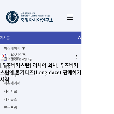
게시물
이슈페이퍼
ICAS HUFS
이슈페이퍼
2024년 4월 4일
[우즈베키스탄] 러시아 회사, 우즈베키
특강
스탄에 론기다즈(Longidaze) 판매하기
공지사항
시작
이슈페이퍼
사진자료
시사뉴스
연구포럼