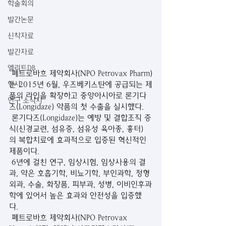
학술회의
발간논문
신착자료
발간자료
엘리트DB
 폐트로바흐 제약회사(NPO Petrovax Pharm)
는 2015년 6월, 우즈베키스탄에 공급되는 제
행사
품의 라인을 확장하고 중앙아시아로 론기다
연구 소식지
즈(Longidaze) 약품의 첫 수출을 실시했다.  
 론기다즈(Longidaze)는 예방 및 결합조직 증
식(신경교련, 섬유증, 섬유성 육아종, 흉터)
의 복합치료에 효과적으로 입증된 혁신적인 
제품이다. 
 6년에 걸친 연구, 임상시험, 임상사용의 결
과, 약은 호흡기학, 비뇨기학, 부인과학, 정형
외과, 수술, 화장품, 피부과, 성병, 이비인후과
학에 있어서 높은 효과와 안전성을 입증했
다.  
 폐트로바흐 제약회사(NPO Petrovax 