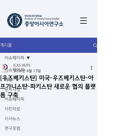
게시물
이슈페이퍼
ICAS HUFS
이슈페이퍼
2024년 4월 13일
[우즈베키스탄] 미국-우즈베키스탄-아
특강
프가니스탄-파키스탄 새로운 협의 플랫
공지사항
폼 구축
이슈페이퍼
사진자료
시사뉴스
연구포럼