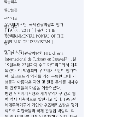
학술회의
발간논문
신착자료
우즈베키스탄, 국제관광박람회 참가
발간자료
[ 19. 01. 2011 ] [ 출처 : THE 
엘리트DB
GOVERNMENTAL PORTAL OF THE 
REPUBLIC OF UZBEKISTAN ]
행사
연구 소식지
스페인 국제관광박람회 FITUR[Feria 
Internacional de Turismo en España]가 1월 
19일부터 23일까지 수도 마드리드에서 개최
되었다. 이 박람회에 우즈베키스탄이 참가하
여, 실크로드의 역사를 가진 독특한 고대 기
념물과 아름다운 자연 및 전통 문화를 내세우
며 관광객들의 마음을 이끌어냈다. 
한편 우즈베키스탄과 세계무역기구 간의 협
력 역시 지속적으로 발전되고 있다. 1993년 
세계무역기구에 가입한 우즈베키스탄은 정기
적으로 회원국들과 국제 관광업 박람회, 회
의 및 세미나를 개최 및 참여하고 있다. 더군