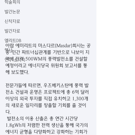
학술회의
발간논문
신착자료
발간자료
엘리트DB
아랍 에미리트의 마스다르(Masdar)회사는 공
행사
공-민간 파트너십관계를 기반으로 나보이 지
역에 전력 500WM의 풍력발전소를 건설할 
연구 소식지
예정이라고 에너지당국 위원회 보고서를 통
해 보도했다.
전문가들에 따르면, 우즈베키스탄에 풍력 발
전소 건설과 운영은 프로젝트에 총 6억 달러 
이상의 외국 투자를 직접 유치하고 1,300개
의 새로운 일자리를 창출할 기회를 줄 것이
다. 
 발전소의 이용 산출은 총 연간 시간당 
1.8gWh의 저렴한 전력 생산을 통해 국가의 
에너지 균형을 다양화하고 강화하는 기회가 