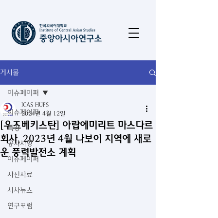
게시물
이슈페이퍼
ICAS HUFS
이슈페이퍼
2024년 4월 12일
[우즈베키스탄] 아랍에미리트 마스다르
특강
회사, 2023년 4월 나보이 지역에 새로
공지사항
운 풍력발전소 계획
이슈페이퍼
사진자료
시사뉴스
연구포럼