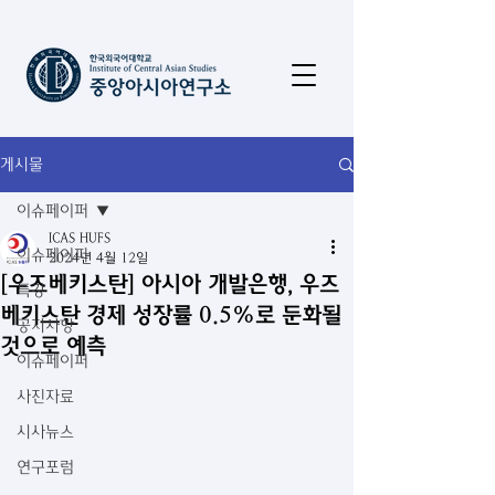
게시물
이슈페이퍼
ICAS HUFS
이슈페이퍼
2024년 4월 12일
[우즈베키스탄] 아시아 개발은행, 우즈
특강
베키스탄 경제 성장률 0.5%로 둔화될
공지사항
것으로 예측
이슈페이퍼
사진자료
시사뉴스
연구포럼