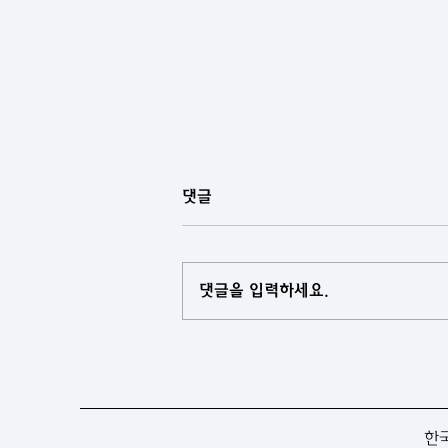
댓글
댓글을 입력하세요.
[투르크메니스탄] 투르크메니스
탄, 대학 교육과정에 과학저널리
즘 도입
한