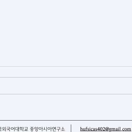
[우즈베키스탄] 우즈베키스탄,
[아
첫 원격탐사 위성 발사
가들
맵 
국외국어대학교 중앙아시아연구소
hufsicas402@gmail.com