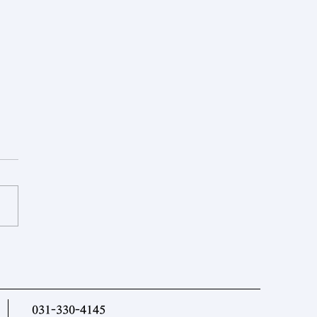
제르바이잔] 중앙아시아 국
과 아제르바이잔, 협력 로드
마련
031-330-4145