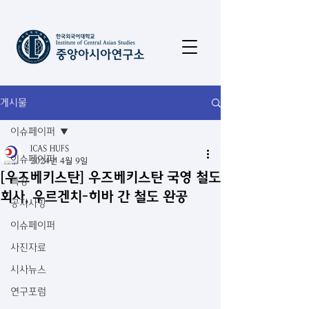
게시물
이슈페이퍼
ICAS HUFS
이슈페이퍼
2024년 4월 9일
[우즈베키스탄] 우즈베키스탄 국영 철도
특강
회사, 우르겐치-히바 간 철도 완공
공지사항
이슈페이퍼
사진자료
시사뉴스
연구포럼