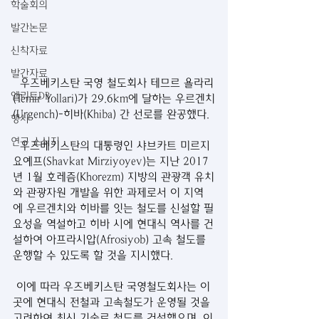
학술회의
발간논문
신착자료
발간자료
  우즈베키스탄 국영 철도회사 테므르 욜라리
엘리트DB
(Temir Yollari)가 29.6km에 달하는 우르겐치
(Urgench)-히바(Khiba) 간 선로를 완공했다.
행사
연구 소식지
  우즈베키스탄의 대통령인 샤브카트 미르지
요예프(Shavkat Mirziyoyev)는 지난 2017
년 1월 호레즘(Khorezm) 지방의 관광객 유치
와 관광자원 개발을 위한 과제로서 이 지역
에 우르겐치와 히바를 잇는 철도를 신설할 필
요성을 역설하고 히바 시에 현대식 역사를 건
설하여 아프라시압(Afrosiyob) 고속 철도를 
운행할 수 있도록 할 것을 지시했다. 
 이에 따라 우즈베키스탄 국영철도회사는 이
곳에 현대식 전철과 고속철도가 운영될 것을 
고려하여 최신 기술로 철도를 건설했으며, 이