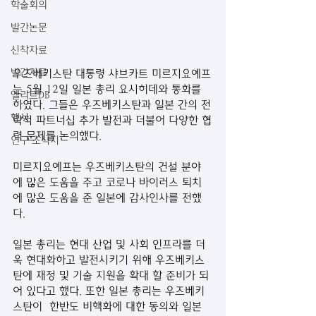
학술회의
발간논문
신착자료
발간자료
우즈베키스탄 대통령 샤브카트 미르지요예프
는 5월 12일 일본 총리 요시히데와 통화를 
엘리트DB
하였다. 그들은 우즈베키스탄과 일본 간의 전
행사
략적 파트너십 추가 발전과 더불어 다양한 협
력 문제를 논의했다. 
연구 소식지
미르지요예프는 우즈베키스탄의 건설 분야
에 많은 도움을 주고 코로나 바이러스 퇴치
에 많은 도움을 준 일본에 감사인사를 전했
다.
일본 총리는 현대 산업 및 사회 인프라를 더
욱 현대화하고 발전시키기 위해 우즈베키스
탄에 재정 및 기술 지원을 확대 할 준비가 되
어 있다고 했다. 또한 일본 총리는 우즈베키
스탄이  한반도 비핵화에 대한 동의와 일본