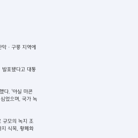
·산악·구릉 지역에 
에서 발표됐다고 대통
다. '야실 마콘
 심었으며, 국가 녹
 규모의 녹지 조
경사지 식목, 황폐화