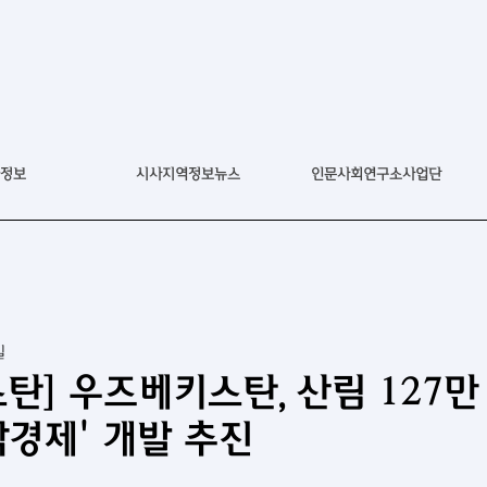
정보
시사지역정보뉴스
인문사회연구소사업단
일
탄] 우즈베키스탄, 산림 127만
경제' 개발 추진