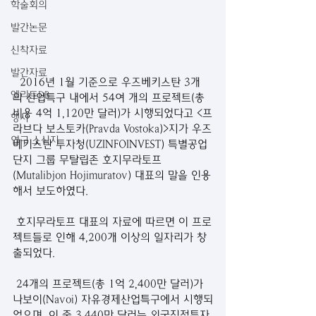
학술회의
발간논문
신착자료
발간자료
  2016년 1월 기준으로 우즈베키스탄 3개
엘리트DB
의 산업특구 내에서 54여 개의 프로젝트(총 
비용 4억 1,120만 달러)가 시행되었다고 <프
행사
라브다 보스토카(Pravda Vostoka)>지가 우즈
연구 소식지
베키스탄 투자청(UZINFOINVEST) 특별공업
단지 그룹 무탈립존 호지무라토프
(Mutalibjon Hojimuratov) 대표의 말을 인용
해서 보도하였다.
 호지무라토프 대표의 자료에 따르면 이 프로
젝트들로 인해 4,200개 이상의 일자리가 창
출되었다.
 24개의 프로젝트(총 1억 2,400만 달러)가 
나보이(Navoi) 자유경제산업특구에서 시행되
었으며, 이 중 3,440만 달러는 외국직접투자 