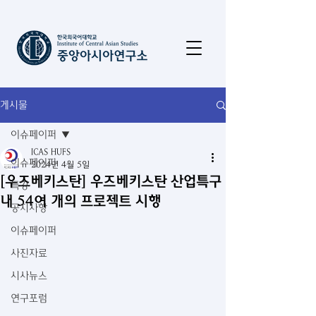
게시물
이슈페이퍼
ICAS HUFS
이슈페이퍼
2024년 4월 5일
[우즈베키스탄] 우즈베키스탄 산업특구
특강
내 54여 개의 프로젝트 시행
공지사항
이슈페이퍼
사진자료
시사뉴스
연구포럼