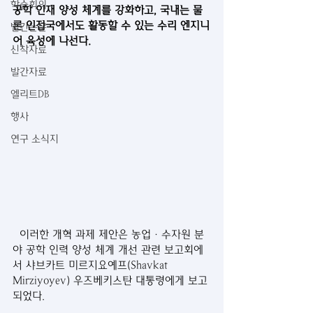
학술회의
공학 인재 양성 체계를 강화하고, 국내는 물
론 인접국에서도 활동할 수 있는 수리 엔지니
발간논문
어 육성에 나선다.
신착자료
발간자료
엘리트DB
행사
연구 소식지
  이러한 개혁 과제 제안은 농업·수자원 분
야 공학 인력 양성 체계 개선 관련 보고회에
서 샤브카트 미르지요예프(Shavkat 
Mirziyoyev) 우즈베키스탄 대통령에게 보고
되었다.