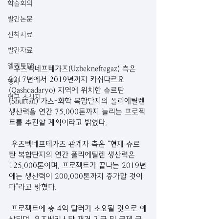
학술회의
발간논문
신착자료
발간자료
엘리트DB
  우즈벡네프테가즈(Uzbekneftegaz) 측은 
2017년에서 2019년까지 카쉬다르요
행사
(Qashqadaryo) 지역에 위치한 슈르탄
연구 소식지
(Shurtan) 가스-화학 복합단지의 폴리에틸렌 
생산력을 연간 75,000톤까지 늘리는 프로젝
트를 추진할 계획이라고 밝혔다.
 우즈벡네프테가즈 관계자 측은 “현재 슈르
탄 복합단지의 연간 폴리에틸렌 생산력은 
125,000톤이며, 프로젝트가 끝나는 2019년
에는 생산력이 200,000톤까지 증가할 것이
다”라고 밝혔다.
 프로젝트에 총 4억 달러가 소요될 것으로 예