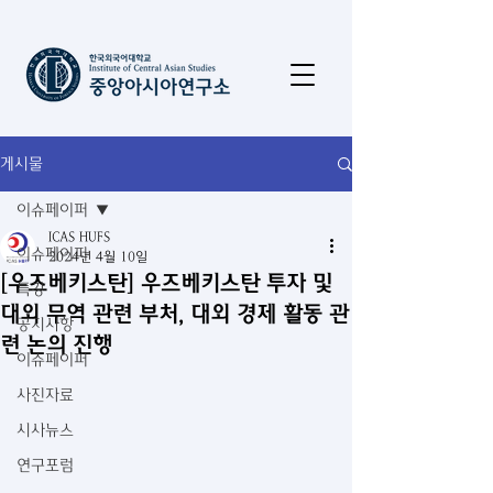
게시물
이슈페이퍼
ICAS HUFS
이슈페이퍼
2024년 4월 10일
[우즈베키스탄] 우즈베키스탄 투자 및
특강
대외 무역 관련 부처, 대외 경제 활동 관
공지사항
련 논의 진행
이슈페이퍼
사진자료
시사뉴스
연구포럼