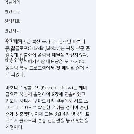
학술회의
발간논문
신착자료
발간자료
엘리트DB
우즈베키스탄 복싱 국가대표선수인 바호디
르 잘롤로프(Bahodir Jalolov)는 복싱 부문 준
행사
결승에 진출하여 올림픽 메달을 확정지었다. 
연구 소식지
이로서 우즈베키스탄 대표단은 도쿄-2020 
올림픽 복싱 프로그램에서 첫 메달을 손에 쥐
게 되었다.
바호디르 잘롤로프(Bahodir Jalolov)는 헤비
급으로 복싱에 출전하여 8강에 진출하였고 
인도의 사티시 쿠마르와의 결투에서 세트 스
코어 5 대 0으로 확실한 우위를 점하며 준결
승에 진출했다. 이제 그는 8월 4일 영국의 프
레이저 클라크와 결승 진출권을 놓고 맞붙을 
예정이다.