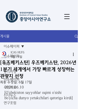
게시물
이슈페이퍼
ICAS HUFS
이슈페이퍼
6월 11일
[우즈베키스탄] 우즈베키스탄, 2026년
특강
1분기 세계에서 가장 빠르게 성장하는
공지사항
관광지 선정
이슈페이퍼
최종 수정일:
6월 17일
2026.06.10
사진자료
[O‘zbekiston sayyohlar oqimi o‘sishi 
시사뉴스
bo‘yicha dunyo yetakchilari qatoriga kirdi]
연구포럼