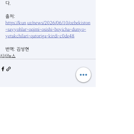
다.
출처: 
https://kun.uz/news/2026/06/10/ozbekiston
-sayyohlar-oqimi-osishi-boyicha-dunyo-
yetakchilari-qatoriga-kirdi-c0de48
번역: 김성현
시사뉴스
관련 게시물