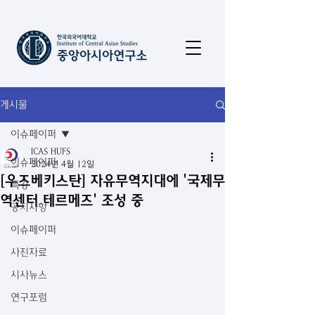
게시물
이슈페이퍼
ICAS HUFS
이슈페이퍼
2024년 4월 12일
[우즈베키스탄] 자유무역지대에 '국제무
특강
역센터 테르메즈' 조성 중
공지사항
이슈페이퍼
사진자료
시사뉴스
연구포럼