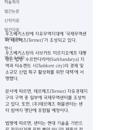
학술회의
발간논문
신착자료
발간자료
우즈베키스탄에 자유무역지대에 '국제무역센
엘리트DB
터 테르메즈(Termez)'가 조성되고 있다.
행사
우즈베키스탄의 샤브카트 미르지요예프 대통
연구 소식지
령은 법령 ‘수르한다리야(Surkhandarya) 지
역과 타슈켄트 시(Tashkent city)의 경제 및 
소규모 산업 특구 활성화를 위한 대책’에 서
명했다.
문서에 따르면, 테르메즈(Termez) 자유경제지
구의 구역 중 일부에 국제무역센터를 조성하
고 있다. 또한, (주)테르메즈 화물센터는 센
터 참여자 명단에 포함될 예정이다.
법령에 따르면, 센터는 현대 기술을 기반으
로 전자상거래 포털 뿐만 아니라 제품의 접