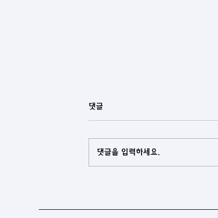
댓글
댓글을 입력하세요.
[아제르바이잔] 중앙아시아 국
가들과 아제르바이잔, 협력 로드
맵 마련