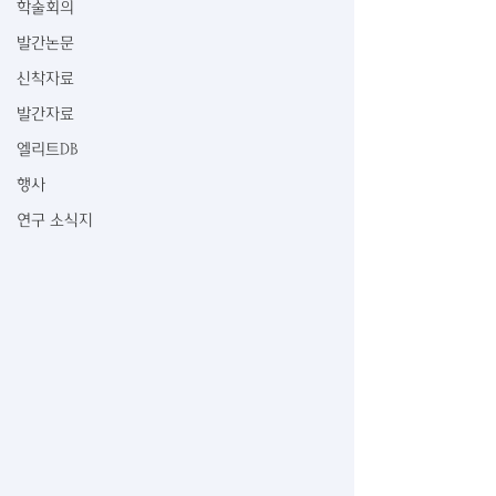
학술회의
발간논문
신착자료
발간자료
엘리트DB
행사
연구 소식지