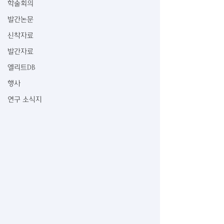
학술회의
발간논문
신착자료
발간자료
엘리트DB
행사
연구 소식지