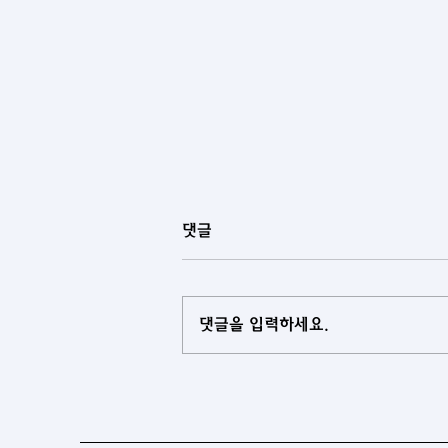
댓글
댓글을 입력하세요.
[투르크메니스탄] 투르크메니스
탄, 대학 교육과정에 과학저널리
즘 도입