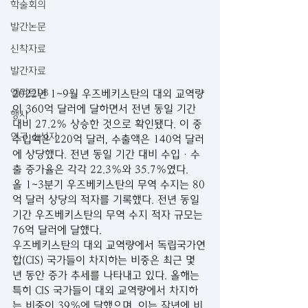
학술회의
발간논문
신착자료
발간자료
엘리트DB
2022년 1~9월 우즈베키스탄의 대외 교역량
이 360억 달러에 달하면서 전년 동일 기간 
행사
대비 27.2% 상승한 것으로 확인됐다. 이 중 
연구 소식지
수입액은 220억 달러, 수출액은 140억 달러
에 상당했다. 전년 동일 기간 대비 수입·수
출 증가율은 각각 22.3%와 35.7%였다.
올 1~3분기 우즈베키스탄의 무역 수지는 80
억 달러 상당의 적자를 기록했다. 전년 동일 
기간 우즈베키스탄의 무역 수지 적자 규모는 
76억 달러에 달했다.
우즈베키스탄의 대외 교역량에서 독립국가연
합(CIS) 국가들이 차지하는 비중은 최근 몇 
년 동안 증가 추세를 나타내고 있다. 올해는 
특히 CIS 국가들이 대외 교역량에서 차지하
는 비중이 39%에 달했으며, 이는 작년에 비