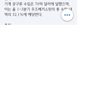
기계 공구류 수입은 70억 달러에 달했으며, 
이는 올 1~3분기 우즈베키스탄의 총 수입 내
역의 32.1%에 해당한다.
출처 
: 
https://kun.uz/uz/news/2022/10/21/rossiy
aga-eksport-osmoqda-turkiya-va-xitoyga-
esa-kamaymoqda-2022-yilda-
ozbekistonning-9-oylik-tashqi-savdosi
작성일 : 2022. 10. 21
시사뉴스
관련 게시물