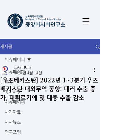
게시물
이슈페이퍼
ICAS HUFS
이슈페이퍼
2024년 4월 14일
[우즈베키스탄] 2022년 1~3분기 우즈
특강
베키스탄 대외무역 동향: 대러 수출 증
공지사항
가, 대튀르키예 및 대중 수출 감소
이슈페이퍼
사진자료
시사뉴스
연구포럼