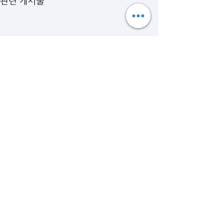
관련 게시물
댓글
[카자흐스탄] 게임과 스포츠
[투르크메니스탄]
댓글을 입력하세요.