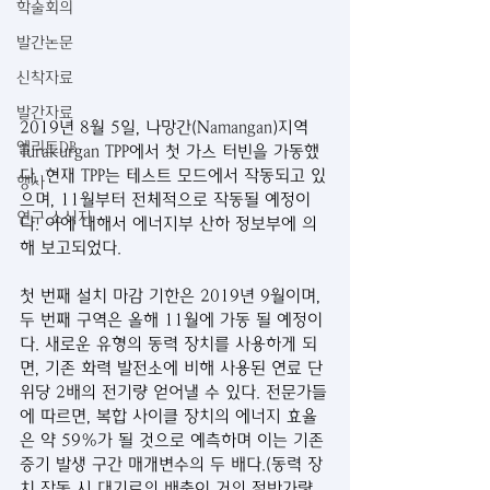
학술회의
발간논문
신착자료
발간자료
2019년 8월 5일, 나망간(Namangan)지역 
엘리트DB
Turakurgan TPP에서 첫 가스 터빈을 가동했
다. 현재 TPP는 테스트 모드에서 작동되고 있
행사
으며, 11월부터 전체적으로 작동될 예정이
연구 소식지
다. 이에 대해서 에너지부 산하 정보부에 의
해 보고되었다.
첫 번째 설치 마감 기한은 2019년 9월이며, 
두 번째 구역은 올해 11월에 가동 될 예정이
다. 새로운 유형의 동력 장치를 사용하게 되
면, 기존 화력 발전소에 비해 사용된 연료 단
위당 2배의 전기량 얻어낼 수 있다. 전문가들
에 따르면, 복합 사이클 장치의 에너지 효율
은 약 59%가 될 것으로 예측하며 이는 기존 
증기 발생 구간 매개변수의 두 배다.(동력 장
치 작동 시 대기로의 배출이 거의 절반가량 