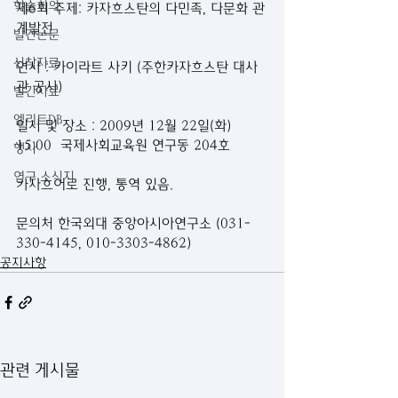
학술회의
제6회 주제: 카자흐스탄의 다민족, 다문화 관
계발전
발간논문
신착자료
연사 : 카이라트 사키 (주한카자흐스탄 대사
관 공사)
발간자료
엘리트DB
일시 및 장소 : 2009년 12월 22일(화) 
15:00  국제사회교육원 연구동 204호
행사
연구 소식지
카자흐어로 진행, 통역 있음. 
문의처 한국외대 중앙아시아연구소 (031-
330-4145, 010-3303-4862)
공지사항
관련 게시물