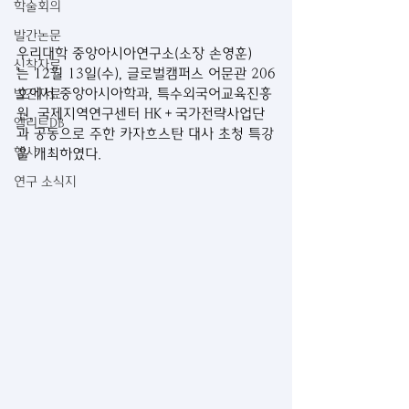
학술회의
발간논문
우리대학 중앙아시아연구소(소장 손영훈)
신착자료
는 12월 13일(수), 글로벌캠퍼스 어문관 206
호에서 중앙아시아학과, 특수외국어교육진흥
발간자료
원, 국제지역연구센터 HK＋국가전략사업단
엘리트DB
과 공동으로 주한 카자흐스탄 대사 초청 특강
행사
을 개최하였다.
연구 소식지