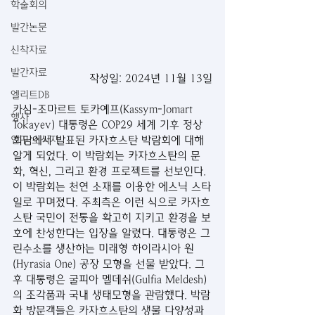
학술회의
발간논문
신착자료
발간자료
작성일: 2024년 11월 13일
엘리트DB
카심-조마르트 토카예프(Kassym-Jomart 
행사
Tokayev) 대통령은 COP29 세계 기후 정상 
회담에서 발표된 카자흐스탄 박람회에 대해 
연구 소식지
알게 되었다. 이 박람회는 카자흐스탄의 문
화, 혁신, 그리고 환경 프로젝트를 선보인다. 
이 박람회는 천연 소재를 이용한 에스닉 스타
일로 꾸며졌다. 주최측은 이런 식으로 카자흐
스탄 국민이 전통을 확고히 지키고 환경을 보
호에 찬성한다는 입장을 알렸다. 대통령은 그
린수소를 생산하는 미래형 하이라시아 원
(Hyrasia One) 공장 모형을 선물 받았다. 그 
후 대통령은 굴피아 멜데쉬(Gulfia Meldesh)
의 조각품과 국내 생태모형을 관람했다. 박람
화 방문객들은 카자흐스탄의 생물 다양성과 