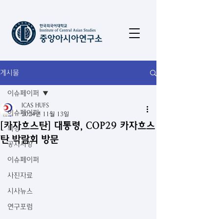
게시물
이슈페이퍼
ICAS HUFS
이슈페이퍼
2024년 11월 13일
[카자흐스탄] 대통령, COP29 카자흐스
특강
탄 박람회 방문
공지사항
이슈페이퍼
사진자료
시사뉴스
연구포럼