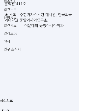
학술회의
문학관 411호
발간논문
◈ 주최 : 주한카자흐스탄 대사관, 한국외국
신착자료
어대학교 중앙아시아연구소, 
발간자료
                어문대학 중앙아시아어과
엘리트DB
행사
연구 소식지
사진자료