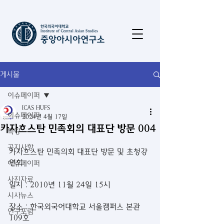
게시물
이슈페이퍼
ICAS HUFS
이슈페이퍼
2024년 4월 17일
카자흐스탄 민족회의 대표단 방문 004
특강
공지사항
카자흐스탄 민족의회 대표단 방문 및 초청강
연회
이슈페이퍼
사진자료
일시 : 2010년 11월 24일 15시
시사뉴스
장소 : 한국외국어대학교 서울캠퍼스 본관  
연구포럼
109호  