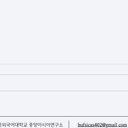
[카자흐스탄] 게임과 스포츠가
[투
하나로… 아스타나 피지털 게임
탄 
현장을 가다
CAR
국외국어대학교 중앙아시아연구소
hufsicas402@gmail.com