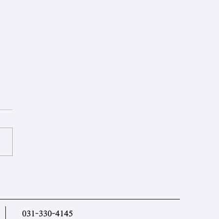
르크메니스탄] 투르크메니스
대표단, 이슬라마바드
EC 디지털 회랑 회의 참석
031-330-4145