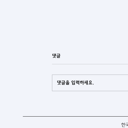
댓글
댓글을 입력하세요.
[아제르바이잔] 중앙아시아 국
가들과 아제르바이잔, 협력 로드
맵 마련
한