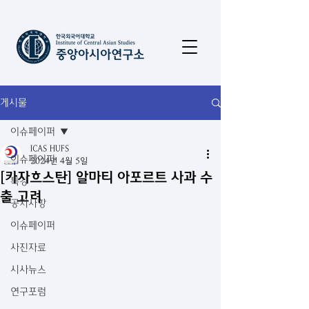
게시물
이슈페이퍼
ICAS HUFS
이슈페이퍼
2024년 4월 5일
[카자흐스탄] 알마티 아포르트 사과 수
특강
출 고려
공지사항
이슈페이퍼
사진자료
시사뉴스
연구포럼