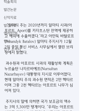
학술회의
발간논문
신착자료
  “알마티 주는 2020년까지 알마티 사과(아
발간자료
포르트, Aport)를 카자흐스탄 전역에 제공하
엘리트DB
고 해외에 수출하겠다.”라고 아만둑 바탈로프
(Amandyk Batalov) 알마티 주지사가 12월 
행사
2일 중앙 통신 서비스 사무실에서 열린 브리
연구 소식지
핑에서 밝혔다. 
 과수원과 아포르트 사과의 재활성화 계획은 
누르술탄 나자르바예프(Nursultan 
Nazarbayev) 대통령의 지시로 이루어졌다. 
현재 알마티 주의 과수원 면적은 2만 헥타르
이며 그중 2천 헥타르는 아포르트 나무가 심
어져 있다. 
 주지사의 말에 의하면 국가 보조금의 액수
는 3억 5,300만 텡게이다. “우리는 아포르트 