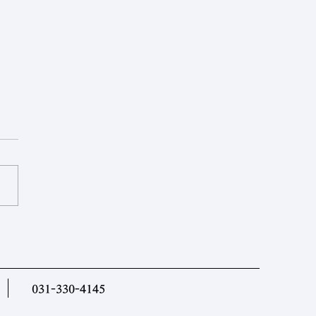
르크메니스탄] 투르크메니스
대표단, 이슬라마바드
EC 디지털 회랑 회의 참석
031-330-4145