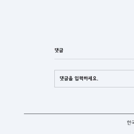
댓글
댓글을 입력하세요.
[아제르바이잔] 중앙아시아 국
가들과 아제르바이잔, 협력 로드
맵 마련
한