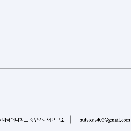
[카자흐스탄] 게임과 스포츠가
[투
하나로… 아스타나 피지털 게임
탄 
현장을 가다
CAR
국외국어대학교 중앙아시아연구소
hufsicas402@gmail.com