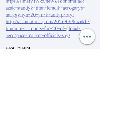
https://almaty.tv/kz/news/ekonomika/k-
azak-standyk-titan-lemdik-aerogarys-
narygynyn-20-yn-k-amtyp-otyr
https://astanatimes.com/2026/06/kazakh-
titanium-accounts-for-20-of-global-
aerospace-market-officials-say/
번역: 김세희
시사뉴스
관련 게시물