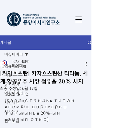
게시물
이슈페이퍼
ICAS HUFS
이슈페이퍼
6월 14일
[카자흐스탄] 카자흐스탄산 티타늄, 세
특강
계 항공우주 시장 점유율 20% 차지
공지사항
최종 수정일:
6월 17일
이슈페이퍼
2026.06.12
[Қазақстандық титан 
사진자료
әлемдік аэроғарыш 
시사뉴스
нарығының 20%-ын 
қамтып отыр]
연구포럼