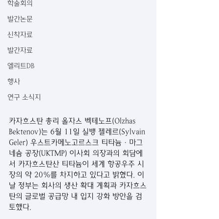
학술회의
발간논문
신착자료
발간자료
엘리트DB
행사
연구 소식지
카자흐스탄 총리 올자스 벡테노프(Olzhas 
Bektenov)는 6월 11일 실뱅 젤레르(Sylvain 
Geler) 우스트카메노고르스크 티타늄·마그
네슘 공장(UKTMP) 이사회 의장과의 회담에
서 카자흐스탄산 티타늄이 세계 항공우주 시
장의 약 20%를 차지하고 있다고 밝혔다. 이
날 정부는 회사의 생산 확대 계획과 카자흐스
탄의 글로벌 공급망 내 입지 강화 방안을 검
토했다.