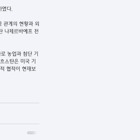
하였다.
탄 나제르바예프 전
로 농업과 첨단 기
자흐스탄은 미국 기
략적 협적이 현재보