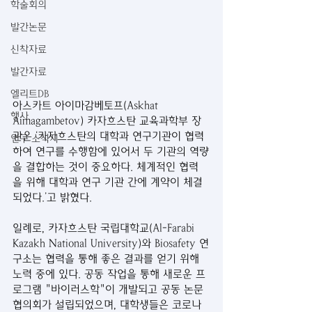
학술회의
발간논문
신착자료
발간자료
엘리트DB
아스카트 아이마감베토프(Askhat 
행사
Aimagambetov) 카자흐스탄 교육과학부 장
관은 ‘카자흐스탄의 대학과 연구기관이 협력
연구 소식지
하여 연구를 수행함에 있어서 두 기관의 역량
을 결합하는 것이 중요하다. 체계적인 협력
을 위해 대학과 연구 기관 간에 계약이 체결
되었다.’고 밝혔다. 
일례로, 카자흐스탄 국립대학교(Al-Farabi 
Kazakh National University)와 Biosafety 연
구소는 협력을 통해 좋은 결과를 얻기 위해 
노력 중에 있다. 공동 작업을 통해 새로운 프
로그램 "바이러스학"이 개발되고 공동 논문 
협의회가 설립되었으며, 대학생들은 코로나